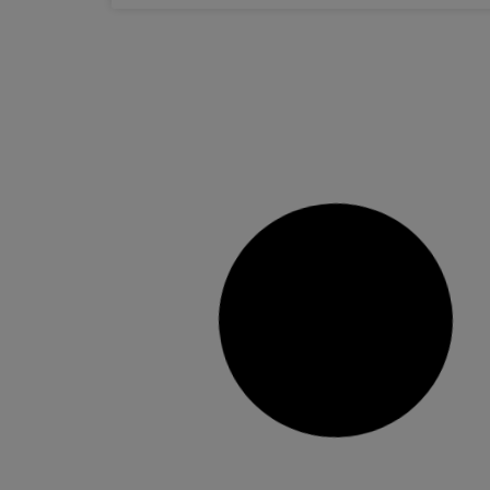
20 setembre, 2018
No hi ha comentaris
Cs Alzira recrimina les explicacions
del tripartit pel seu viatge a Itàlia i
lamenta que no siguen capaços de
reconèixer que es van excedir
Llopis: “Hem demanat una memòria que
aclarisca tots els detalls i ens ajude a entendre