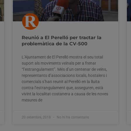
Reunió a El Perelló per tractar la
problemàtica de la CV-500
L’Ajuntament de El Perelló mostra el seu total
suport als moviments veïnals per a frenar
“l’estrangulament”. Més d’un centenar de veïns,
representants d’associacions locals, hostalers i
comercials s’han reunit al Perelló en la lluita
contra l’estrangulament que, asseguren, està
vivint la localitat costanera a causa de les noves
mesures de
20 setembre, 2018
No hi ha comentaris