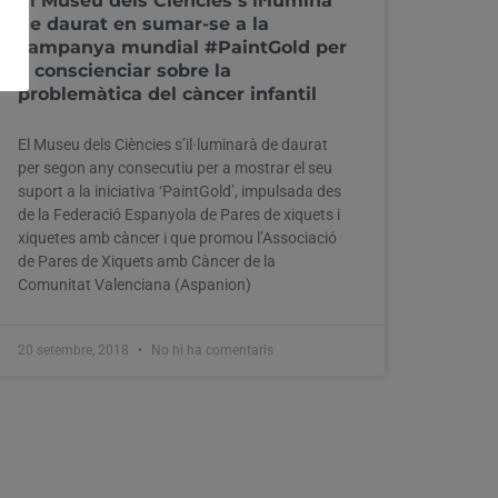
El Museu dels Ciències s’il·lumina
de daurat en sumar-se a la
campanya mundial #PaintGold per
a conscienciar sobre la
problemàtica del càncer infantil
El Museu dels Ciències s’il·luminarà de daurat
per segon any consecutiu per a mostrar el seu
suport a la iniciativa ‘PaintGold’, impulsada des
de la Federació Espanyola de Pares de xiquets i
xiquetes amb càncer i que promou l’Associació
de Pares de Xiquets amb Càncer de la
Comunitat Valenciana (Aspanion)
20 setembre, 2018
No hi ha comentaris