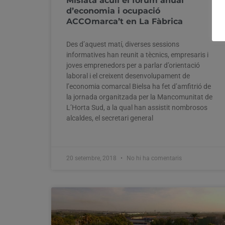
Mislata acull el fòrum anual
d’economia i ocupació
ACCOmarca’t en La Fàbrica
Des d’aquest matí, diverses sessions
informatives han reunit a tècnics, empresaris i
joves emprenedors per a parlar d’orientació
laboral i el creixent desenvolupament de
l’economia comarcal Bielsa ha fet d’amfitrió de
la jornada organitzada per la Mancomunitat de
L’Horta Sud, a la qual han assistit nombrosos
alcaldes, el secretari general
20 setembre, 2018
No hi ha comentaris