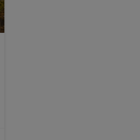
L’artista Txomin Badiola intervé la
façana de l’IVAM amb un projecte
que qüestiona el paper dels
museus
L’artista Txomin Badiola (Bilbao, 1957), i el
director de l’IVAM, José Miguel G. Cortés, han
presentat la nova intervenció específica per a la
façana de l’IVAM dins de la línia de producció
artística ‘L’IVAM Produeix’, titulada ‘El poble no
està amb nosaltres’, que s’exhibirà fins al 13 de
gener. “Txomin