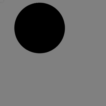
20 setembre, 2018
No hi ha comentaris
El Centre Municipal de Formació de
Persones Adultes obertura el curs
2018-2019
Els grups de valencià dels nivells C1 i C2, el del
B1 d’anglés de l’EOI i els de conversa ‘A2’ i ‘B1’
d’aquesta llengua ja estan complets Malgrat que