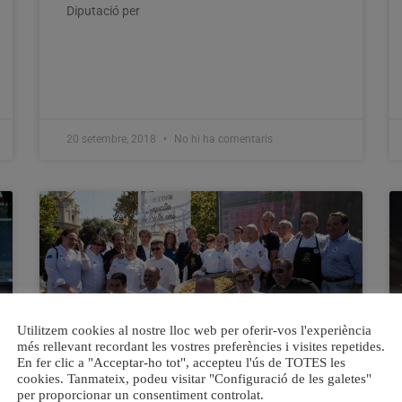
Diputació per
20 setembre, 2018
No hi ha comentaris
Utilitzem cookies al nostre lloc web per oferir-vos l'experiència
més rellevant recordant les vostres preferències i visites repetides.
En fer clic a "Acceptar-ho tot", accepteu l'ús de TOTES les
cookies. Tanmateix, podeu visitar "Configuració de les galetes"
per proporcionar un consentiment controlat.