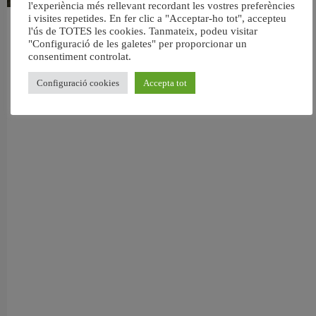
l'experiència més rellevant recordant les vostres preferències
i visites repetides. En fer clic a "Acceptar-ho tot", accepteu
València retira prop de 15.000 litres de residus de la Devesa durant el mes de
l'ús de TOTES les cookies. Tanmateix, podeu visitar
juliol
"Configuració de les galetes" per proporcionar un
6 agost, 2026
consentiment controlat.
Configuració cookies
Accepta tot