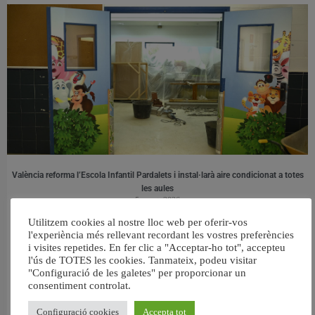
València reforma l’Escola Infantil Pardalets i instal·larà aire condicionat a totes
les aules
5 agost, 2026
Utilitzem cookies al nostre lloc web per oferir-vos
l'experiència més rellevant recordant les vostres preferències
i visites repetides. En fer clic a "Acceptar-ho tot", accepteu
l'ús de TOTES les cookies. Tanmateix, podeu visitar
"Configuració de les galetes" per proporcionar un
consentiment controlat.
Configuració cookies
Accepta tot