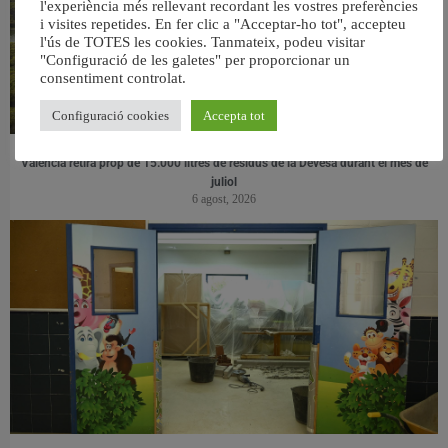
l'experiència més rellevant recordant les vostres preferències
i visites repetides. En fer clic a "Acceptar-ho tot", accepteu
l'ús de TOTES les cookies. Tanmateix, podeu visitar
"Configuració de les galetes" per proporcionar un
consentiment controlat.
Configuració cookies
Accepta tot
València retira prop de 15.000 litres de residus de la Devesa durant el mes de
juliol
6 agost, 2026