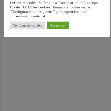
i visites repetides. En fer clic a "Acceptar-ho tot", accepteu
València retira prop de 15.000 litres de residus de la Devesa durant el mes de
l'ús de TOTES les cookies. Tanmateix, podeu visitar
juliol
"Configuració de les galetes" per proporcionar un
6 agost, 2026
consentiment controlat.
Configuració cookies
Accepta tot