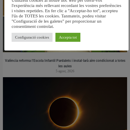
Utilitzem cookies al nostre lloc web per oferir-vos
l'experiència més rellevant recordant les vostres preferències
i visites repetides. En fer clic a "Acceptar-ho tot", accepteu
l'ús de TOTES les cookies. Tanmateix, podeu visitar
"Configuració de les galetes" per proporcionar un
consentiment controlat.
Configuració cookies
Accepta tot
València reforma l’Escola Infantil Pardalets i instal·larà aire condicionat a totes
les aules
5 agost, 2026