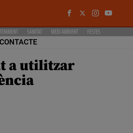
TENIMENT
SANITAT
MEDI AMBIENT
FESTES
CONTACTE
 a utilitzar
ència