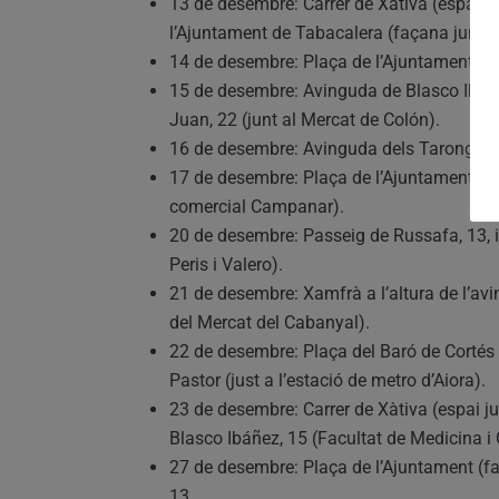
13 de desembre: Carrer de Xàtiva (espai jun
l’Ajuntament de Tabacalera (façana junt a 
14 de desembre: Plaça de l’Ajuntament (faç
15 de desembre: Avinguda de Blasco Ibañez,
Juan, 22 (junt al Mercat de Colón).
16 de desembre: Avinguda dels Tarongers, 
17 de desembre: Plaça de l’Ajuntament (faç
comercial Campanar).
20 de desembre: Passeig de Russafa, 13, i 
Peris i Valero).
21 de desembre: Xamfrà a l’altura de l’avin
del Mercat del Cabanyal).
22 de desembre: Plaça del Baró de Cortés (
Pastor (just a l’estació de metro d’Aiora).
23 de desembre: Carrer de Xàtiva (espai ju
Blasco Ibáñez, 15 (Facultat de Medicina i
27 de desembre: Plaça de l’Ajuntament (fa
13.