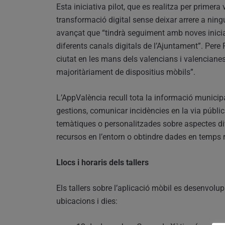
Esta iniciativa pilot, que es realitza per primera
transformació digital sense deixar arrere a ningú
avançat que “tindrà seguiment amb noves iniciati
diferents canals digitals de l’Ajuntament”. Pere
ciutat en les mans dels valencians i valenciane
majoritàriament de dispositius mòbils”.
L’AppValència recull tota la informació municipa
gestions, comunicar incidències en la via pública
temàtiques o personalitzades sobre aspectes dive
recursos en l’entorn o obtindre dades en temps re
Llocs i horaris dels tallers
Els tallers sobre l’aplicació mòbil es desenvolu
ubicacions i dies: