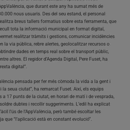
AppValència, que durant este any ha sumat més de
30.000 nous usuaris. Des del seu estand, el personal
realitza breus tallers formatius sobre esta ferramenta, que
recull tota la informació municipal en format digital,
permet realitzar tràmits i gestions, comunicar incidències
en la via pública, rebre alertes, geolocalitzar recursos o
obtindre dades en temps real sobre el transport públic,
entre altres. El regidor d’Agenda Digital, Pere Fuset, ha
rexta digital”.
alència pensada per fer més còmoda la vida a la gent i
la seua ciutat”, ha remarcat Fuset. Així, els equips
a 17 punts de la ciutat, en horari de matí i de vesprada,
esoldre dubtes i recollir suggeriments. L’edil ha explicat
àcil l’ús de l’AppValència, però també escoltar les
 ja que “l’aplicació està en constant evolució”.