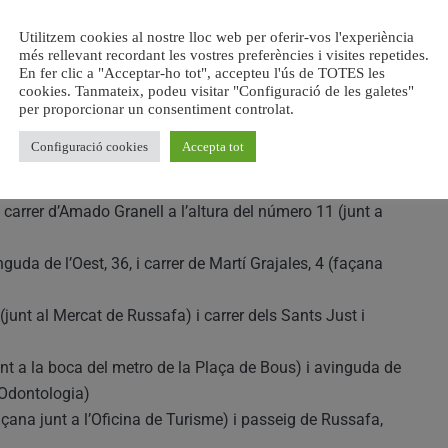
t a la boca del metro de la Plaça de Bous) i edifici de
la porta principal).
Utilitzem cookies al nostre lloc web per oferir-vos l'experiència
ana junt a l’Oficina de Turisme) i plaça de Patraix.
més rellevant recordant les vostres preferències i visites repetides.
En fer clic a "Acceptar-ho tot", accepteu l'ús de TOTES les
 28 (Facultat de Geografia i Història) i Carrer de Jorge
cookies. Tanmateix, podeu visitar "Configuració de les galetes"
per proporcionar un consentiment controlat.
4D (junt al quiosc de premsa) i plaça de Benimaclet.
Configuració cookies
Accepta tot
ana) i avinguda de Tirso de Molina, 16 (junt a l’espai
carrer d’Amado Granell a l’altura del número 11 (junt a
guda de l’Oest, 36, i carrer de Martí Grajales, 4 (façana
junt al Mercat de Russafa) i carrer dels Sants Just i
nt a la boca del metro de la Plaça de Bous) i avinguda de
 Odontologia)
çana junt a l’Oficina de Turisme) i passeig de Russafa,