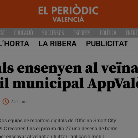
TAT
EDUCACIÓ
SUCCESSOS
ESPORTS
POLÍTICA
ENTRE
L’HORTA
LA RIBERA
PUBLICITAT
ls ensenyen al veïnat
bil municipal AppVal
2:21 pm
Dos equips de monitors digitals de l’Oficina Smart City
VLC recorren fins el pròxim dia 27 una desena de barris
per ensenyar al veïnat a utilitzar l’aplicació mòbil