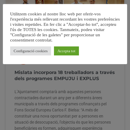
Utilitzem cookies al nostre lloc web per oferir-vos
l'experiència més rellevant recordant les vostres preferències
i visites repetides. En fer clic a "Acceptar-ho tot", accepteu
l'ús de TOTES les cookies. Tanmateix, podeu visitar
"Configuració de les galetes" per proporcionar un
consentiment controlat.
Configuració cookies
Accepta tot
Mislata incorpora 18 treballadors a través
dels programes EMPUJU i EXPLUS
L’Ajuntament comptarà amb aquestes persones
contractades durant un any per a diferents àrees
municipals a través dels programes cofinançats pel
Fons Social Europeu Carlos F. Bielsa: “A més de
constituir una nova oportunitat per a persones en
situació de desocupació, l’objectiu és que les persones
beneficiàries es formen, adquirisquen experiència