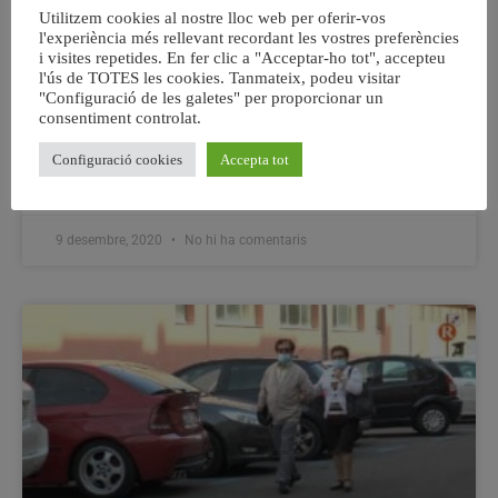
Utilitzem cookies al nostre lloc web per oferir-vos
La Conselleria d’Economia Sostenible, Sectors
l'experiència més rellevant recordant les vostres preferències
Productius, Comerç i Treball ha publicat esta setmana,
i visites repetides. En fer clic a "Acceptar-ho tot", accepteu
l'ús de TOTES les cookies. Tanmateix, podeu visitar
en el Diari Oficial de la Generalitat Valenciana, la
"Configuració de les galetes" per proporcionar un
convocatòria anticipada d’ajudes per a les associacions
consentiment controlat.
de persones autònomes per a l’exercici 2021. La quantia
d’estes ajudes ascendeix a 300.000 euros. Mitjançant
Configuració cookies
Accepta tot
una resolució de la directora
9 desembre, 2020
No hi ha comentaris