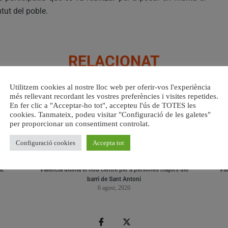
tut del poble.
RELACIONAT
Utilitzem cookies al nostre lloc web per oferir-vos l'experiència
més rellevant recordant les vostres preferències i visites repetides.
En fer clic a "Acceptar-ho tot", accepteu l'ús de TOTES les
cookies. Tanmateix, podeu visitar "Configuració de les galetes"
per proporcionar un consentiment controlat.
Configuració cookies
Accepta tot
a.
València ultima el nou centre per a persones majors del
Val
barri de Sant Antoni
6 agost, 2026