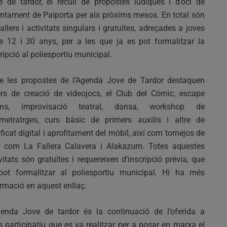
e de tardor, el recull de propostes lúdiques i d’oci de
untament de Paiporta per als pròxims mesos. En total són
allers i activitats singulars i gratuïtes, adreçades a joves
re 12 i 30 anys, per a les que ja es pot formalitzar la
ripció al poliesportiu municipal.
re les propostes de l’Agenda Jove de Tardor destaquen
lers de creació de videojocs, el Club del Còmic, escape
ms, improvisació teatral, dansa, workshop de
tmetratrges, curs bàsic de primers auxilis i altre de
ificat digital i aprofitament del móbil, així com tornejos de
s com La Fallera Calavera i Alakazum. Totes aquestes
vitats són gratuïtes i requereixen d’inscripció prèvia, que
pot formalitzar al poliesportiu municipal. Hi ha més
rmació en aquest enllaç.
genda Jove de tardor és la continuació de l’oferida a
océs participatiu que es va realitzar per a posar en marxa el