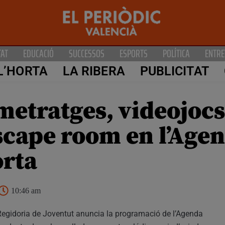
TAT
EDUCACIÓ
SUCCESSOS
ESPORTS
POLÍTICA
ENTRE
L’HORTA
LA RIBERA
PUBLICITAT
metratges, videojoc
 escape room en l’Age
orta
10:46 am
Regidoria de Joventut anuncia la programació de l’Agenda