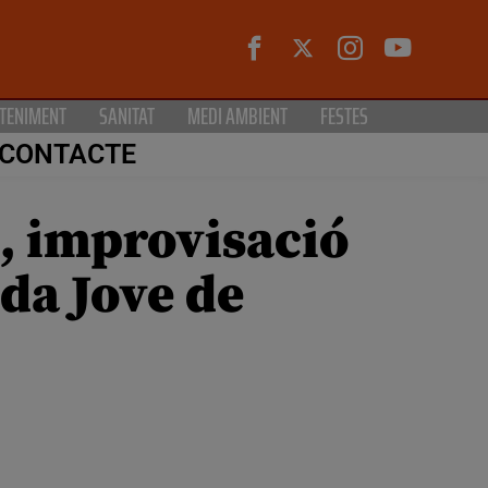
TENIMENT
SANITAT
MEDI AMBIENT
FESTES
CONTACTE
s, improvisació
nda Jove de