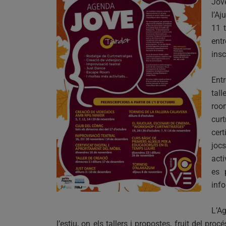
Jov
l’Aj
11 t
ent
insc
Ent
tal
roo
cur
cert
joc
acti
es 
info
L’A
l’estiu, on els tallers i propostes, fruit del pr