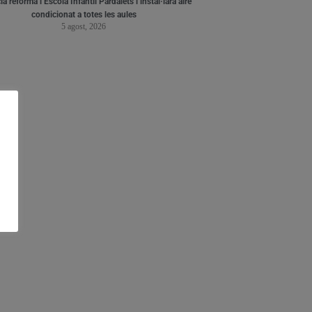
a reforma l’Escola Infantil Pardalets i instal·larà aire
condicionat a totes les aules
5 agost, 2026