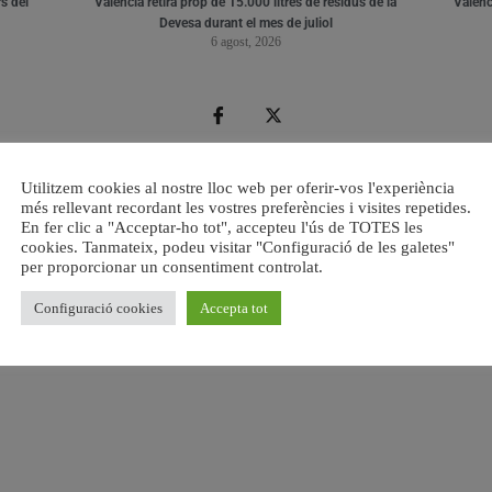
s del
València retira prop de 15.000 litres de residus de la
Valènci
Devesa durant el mes de juliol
6 agost, 2026
Utilitzem cookies al nostre lloc web per oferir-vos l'experiència
més rellevant recordant les vostres preferències i visites repetides.
En fer clic a "Acceptar-ho tot", accepteu l'ús de TOTES les
cookies. Tanmateix, podeu visitar "Configuració de les galetes"
per proporcionar un consentiment controlat.
Configuració cookies
Accepta tot