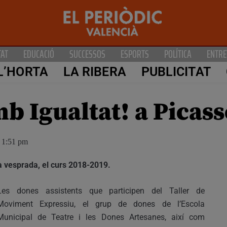
TAT
EDUCACIÓ
SUCCESSOS
ESPORTS
POLÍTICA
ENTRE
L’HORTA
LA RIBERA
PUBLICITAT
mb Igualtat! a Picas
1:51 pm
la vesprada, el curs 2018-2019.
Les dones assistents que participen del Taller de
Moviment Expressiu, el grup de dones de l’Escola
Municipal de Teatre i les Dones Artesanes, així com