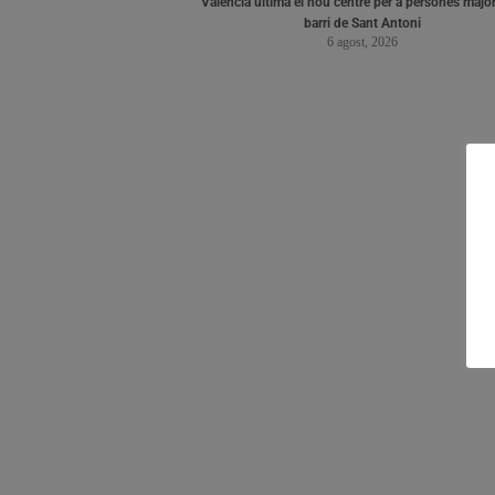
València ultima el nou centre per a persones major
barri de Sant Antoni
6 agost, 2026