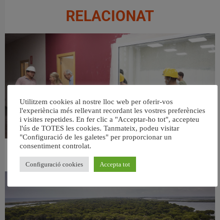
RELACIONAT
Utilitzem cookies al nostre lloc web per oferir-vos
l'experiència més rellevant recordant les vostres preferències
i visites repetides. En fer clic a "Acceptar-ho tot", accepteu
l'ús de TOTES les cookies. Tanmateix, podeu visitar
"Configuració de les galetes" per proporcionar un
consentiment controlat.
València ultima el nou centre per a persones majors del barri de Sant Antoni
6 agost, 2026
Configuració cookies
Accepta tot