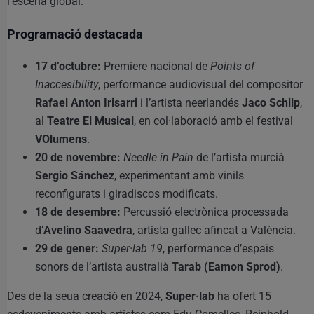
l’escena global.
Programació destacada
17 d’octubre:
Premiere nacional de
Points of
Inaccesibility
, performance audiovisual del compositor
Rafael Anton Irisarri
i l’artista neerlandés
Jaco Schilp
,
al
Teatre El Musical
, en col·laboració amb el festival
VOlumens
.
20 de novembre:
Needle in Pain
de l’artista murcià
Sergio Sánchez
, experimentant amb vinils
reconfigurats i giradiscos modificats.
18 de desembre:
Percussió electrònica processada
d’
Avelino Saavedra
, artista gallec afincat a València.
29 de gener:
Super·lab 19
, performance d’espais
sonors de l’artista australià
Tarab (Eamon Sprod)
.
Des de la seua creació en 2024,
Super·lab
ha ofert 15