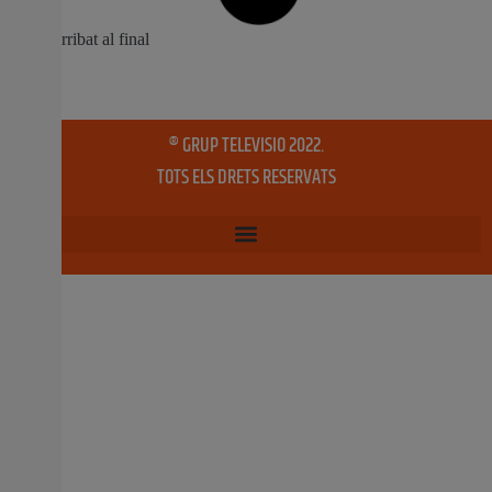
el XV Premi de Teatre Palanca i Roca (dotat amb 6.000 €
per la Fundación Aguas de Valencia), per l’obra Anar a
Saturn i tornar. D’aquesta manera, Barceló enceta el
30 octubre, 2020
No hi ha comentaris
El CIPFP de Mislata, referent en la