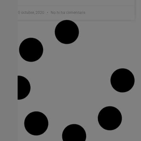
30 octubre, 2020
No hi ha comentaris
Marta Barceló guanya el XV Premi de
Teatre Palanca i Roca dels Ciutat d’Alzira
Anar a Saturn i tornar narra la vivència d’una dona a qui
diagnostiquen càncer de mama Marta Barceló ha rebut