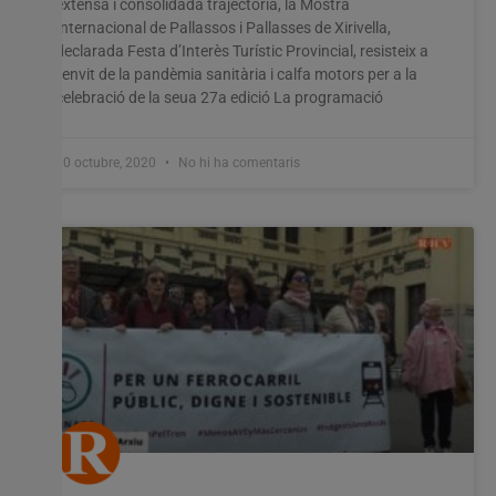
extensa i consolidada trajectòria, la Mostra
Internacional de Pallassos i Pallasses de Xirivella,
declarada Festa d’Interès Turístic Provincial, resisteix a
Utilitzem cookies al nostre lloc web per oferir-vos
l’envit de la pandèmia sanitària i calfa motors per a la
l'experiència més rellevant recordant les vostres preferències
celebració de la seua 27a edició La programació
i visites repetides. En fer clic a "Acceptar-ho tot", accepteu
l'ús de TOTES les cookies. Tanmateix, podeu visitar
"Configuració de les galetes" per proporcionar un
consentiment controlat.
30 octubre, 2020
No hi ha comentaris
Configuració cookies
Accepta tot