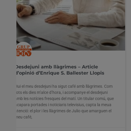
Desdejuni amb llàgrimes – Article
d’opinió d’Enrique S. Ballester Llopis
Hui el meu desdejuni ha sigut café amb llàgrimes. Com
tots els dies m’alce d’hora, i acompanye el desdejuni
amb les notícies fresques del matí. Un titular comú, que
acapara portades i noticiaris televisius, capta la meua
atenció: el plor i les llàgrimes de Julio que amarguen el
meu café,