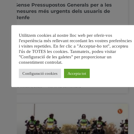
Sense Pressupostos Generals per a les
mesures més urgents dels usuaris de
Renfe
La plataforma Indignats amb Renfe , moviment que
lluita des de fa un any per un ferrocarril valencià públic,
sostenible i de qualitat, considera totalment insuficients
les inversions previstes per als pressupostos generals de
l’Estat 2021 per a les Rodalies i tren convencional de la
Comunitat Valenciana que arrossega unes greus
mancances
30 octubre, 2020
No hi ha comentaris