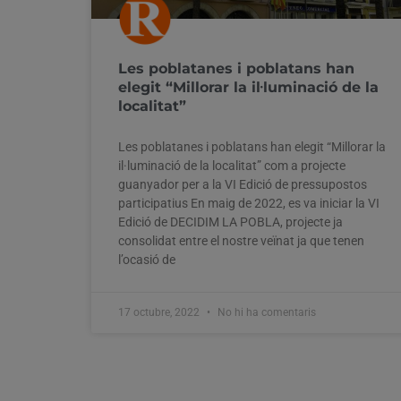
Les poblatanes i poblatans han
elegit “Millorar la il·luminació de la
localitat”
Les poblatanes i poblatans han elegit “Millorar la
il·luminació de la localitat” com a projecte
guanyador per a la VI Edició de pressupostos
participatius En maig de 2022, es va iniciar la VI
Edició de DECIDIM LA POBLA, projecte ja
consolidat entre el nostre veïnat ja que tenen
l’ocasió de
17 octubre, 2022
No hi ha comentaris