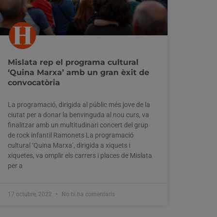
Mislata rep el programa cultural
‘Quina Marxa’ amb un gran èxit de
convocatòria
La programació, dirigida al públic més jove de la
ciutat per a donar la benvinguda al nou curs, va
finalitzar amb un multitudinari concert del grup
de rock infantil Ramonets La programació
cultural ‘Quina Marxa’, dirigida a xiquets i
xiquetes, va omplir els carrers i places de Mislata
per a
17 octubre, 2022
No hi ha comentaris