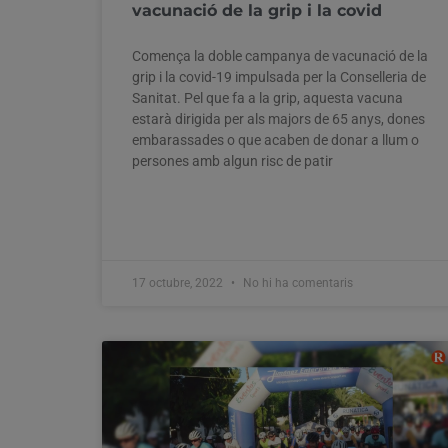
vacunació de la grip i la covid
Comença la doble campanya de vacunació de la
grip i la covid-19 impulsada per la Conselleria de
Sanitat. Pel que fa a la grip, aquesta vacuna
estarà dirigida per als majors de 65 anys, dones
embarassades o que acaben de donar a llum o
persones amb algun risc de patir
17 octubre, 2022
No hi ha comentaris