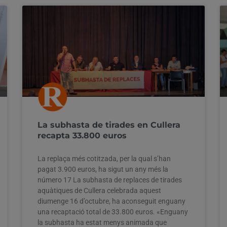
La subhasta de tirades en Cullera
recapta 33.800 euros
La replaça més cotitzada, per la qual s’han
pagat 3.900 euros, ha sigut un any més la
número 17 La subhasta de replaces de tirades
aquàtiques de Cullera celebrada aquest
diumenge 16 d’octubre, ha aconseguit enguany
una recaptació total de 33.800 euros. «Enguany
la subhasta ha estat menys animada que