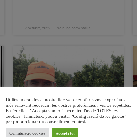
17 octubre, 2022
No hi ha comentaris
Utilitzem cookies al nostre lloc web per oferir-vos l'experiència
més rellevant recordant les vostres preferències i visites repetides.
En fer clic a "Acceptar-ho tot", accepteu l'ús de TOTES les
cookies. Tanmateix, podeu visitar "Configuració de les galetes"
Eduard Martí, nou secretari
per proporcionar un consentiment controlat.
comarcal de LA UNIÓ a la Ribera
Alta
Configuració cookies
Accepta tot