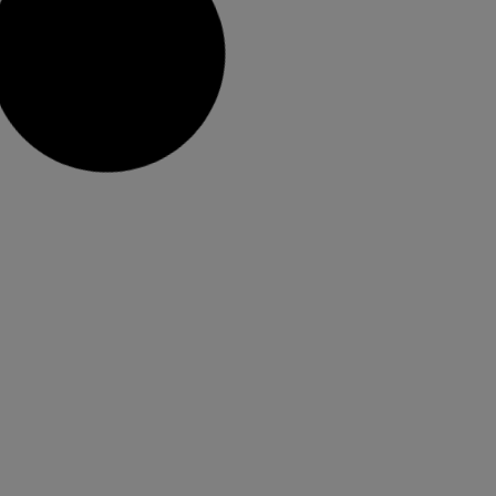
Incendi a Alboraia amb una víctima
mortal i una persona atesa pels
sanitari
El Consorci Provincial de Bombers de València
ha intervingut esta vesprada a un incendi a un
aparcament subterrani d’una finca de la localitat
d’Alboraia, a l’avinguda Corts Valencianes. Tot
l’edifici ha hagut de ser evacuat. El Consorci ha
rebut l’avís a les 16:17 h i fins allí ha mobilitzat
sis