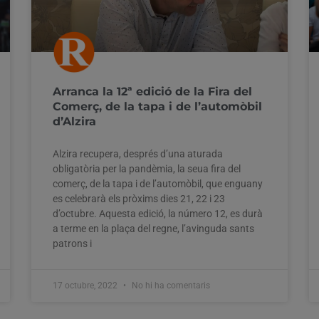
Arranca la 12ª edició de la Fira del
Comerç, de la tapa i de l’automòbil
d’Alzira
Alzira recupera, després d’una aturada
obligatòria per la pandèmia, la seua fira del
comerç, de la tapa i de l’automòbil, que enguany
es celebrarà els pròxims dies 21, 22 i 23
d’octubre. Aquesta edició, la número 12, es durà
a terme en la plaça del regne, l’avinguda sants
patrons i
17 octubre, 2022
No hi ha comentaris