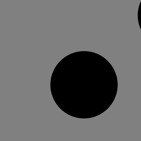
El Teatre Rialto crea una bústia de
recepció d’espectacles per a
l’exhibició de companyies
valencianes
Els espectacles seleccionats formaran la
programació de l’últim trimestre de la
temporada 2022/2023 El termini de presentació
serà del 17 d’octubre al 13 de novembre La
direcció adjunta d’arts escèniques de l’IVC ha
creat una bústia oberta per a la recepció
d’espectacles per a configurar la temporada