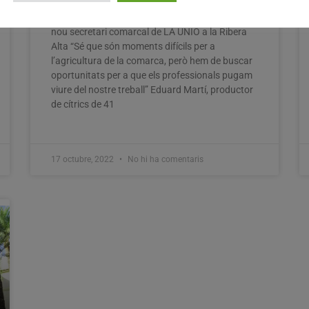
Eduard Martí, productor de cítrics de Benifaió,
nou secretari comarcal de LA UNIÓ a la Ribera
Alta “Sé que són moments difícils per a
l’agricultura de la comarca, però hem de buscar
oportunitats per a que els professionals pugam
viure del nostre treball” Eduard Martí, productor
de cítrics de 41
17 octubre, 2022
No hi ha comentaris