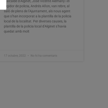
L’alcalde d’Alginet, Jose Vicente Alemany i el
regidor de policia, Andrés Añon, van rebre, al
saló de plens de l’Ajuntament, als nous agent
que s’han incorporat a la plantilla de la policia
local de la localitat. Per diverses causes, la
plantilla de la policia local d’Alginet s’havia
quedat amb molt
17 octubre, 2022
No hi ha comentaris