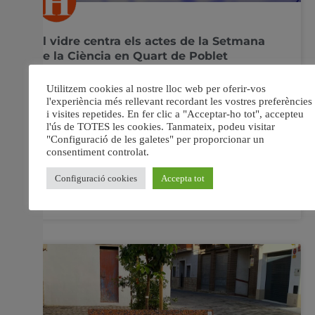
El vidre centra els actes de la Setmana
de la Ciència en Quart de Poblet
Quart de Poblet està commemorant la Setmana de la
Ciència. En la qual van a celebrar-se diferents actes i
activitats com ponències, tallers i exposicions com la
dedicada al present i futur del vidre. Aquesta exposició
que ha donat inici a la Setmana de la Ciència repassa
mitjançant una ruta,
7 novembre, 2023
No hi ha comentaris