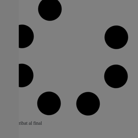
L’Alcúdia inicia el seu I Pla d’Infància i
Adolescència
El Pla garanteix la implementació dels drets mundials de
la infància L’Ajuntament de L’Alcúdia posa en marxa el
seu Pla d’Infància i Adolescència que es planificarà i
implementarà en els anys 2023 – 2027. El propòsit del
qual és donar a conéixer els drets de la infància, així com
garantir