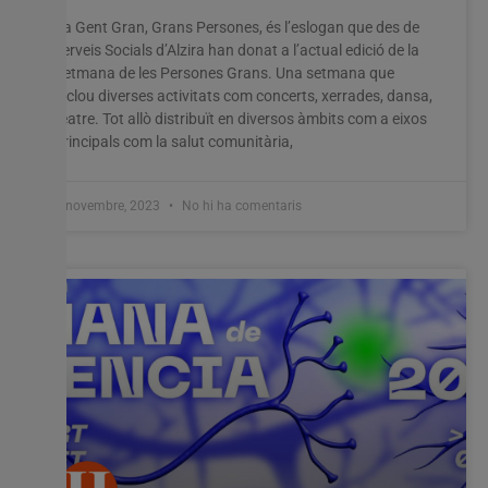
Utilitzem cookies al nostre lloc web per oferir-vos
La Gent Gran, Grans Persones, és l’eslogan que des de
l'experiència més rellevant recordant les vostres preferències
serveis Socials d’Alzira han donat a l’actual edició de la
i visites repetides. En fer clic a "Acceptar-ho tot", accepteu
l'ús de TOTES les cookies. Tanmateix, podeu visitar
Setmana de les Persones Grans. Una setmana que
"Configuració de les galetes" per proporcionar un
inclou diverses activitats com concerts, xerrades, dansa,
consentiment controlat.
teatre. Tot allò distribuït en diversos àmbits com a eixos
principals com la salut comunitària,
Configuració cookies
Accepta tot
7 novembre, 2023
No hi ha comentaris