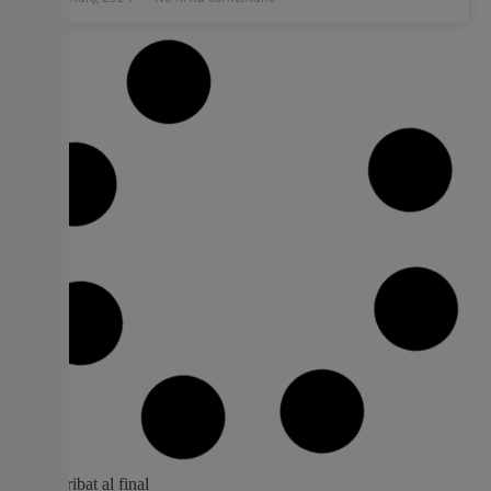
AVA-ASAJA denúncia a ALDI per
presumpta venda a pèrdues en la venda
d’arròs i taronges
L’Associació Valenciana d’Agricultors (AVA-ASAJA) ha
interposat denúncies davant l’Agència d’Informació i
Control Alimentari (AICA) Per a què aquest òrgan