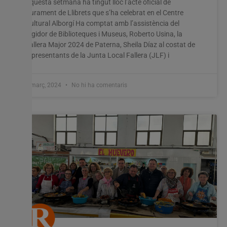
Aquesta setmana ha tingut lloc l’acte oficial de
lliurament de Llibrets que s’ha celebrat en el Centre
Utilitzem cookies al nostre lloc web per oferir-vos
Cultural Alborgí Ha comptat amb l’assistència del
l'experiència més rellevant recordant les vostres preferències
regidor de Biblioteques i Museus, Roberto Usina, la
i visites repetides. En fer clic a "Acceptar-ho tot", accepteu
l'ús de TOTES les cookies. Tanmateix, podeu visitar
Fallera Major 2024 de Paterna, Sheila Díaz al costat de
"Configuració de les galetes" per proporcionar un
representants de la Junta Local Fallera (JLF) i
consentiment controlat.
Configuració cookies
Accepta tot
1 març, 2024
No hi ha comentaris