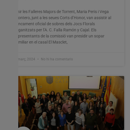
Ahir les Falleres Majors de Torrent, Maria Peris i Vega
Montero, junt a les seues Corts d’Honor, van assistir al
tancament oficial de sobres dels Jocs Florals
organitzats per l’A. C. Falla Ramón y Cajal. Els
representants de la comissió van presidir un sopar
familiar en el casal El Masclet,
1 març, 2024
No hi ha comentaris