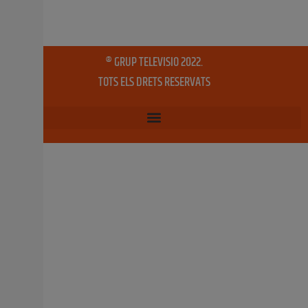
dependent del Ministeri d’Agricultura investigue si la
cadena de distribució ALDI comet una presumpta venda
a pèrdues o destrucció de la cadena alimentària en la
seua venda d’arròs i taronges D’una
1 març, 2024
No hi ha comentaris