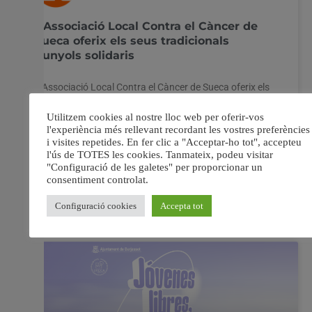
L’Associació Local Contra el Càncer de
Sueca oferix els seus tradicionals
bunyols solidaris
L’Associació Local Contra el Càncer de Sueca oferix els
seus tradicionals bunyols solidaris per a recaptar fons
que ajuden a la investigació L’Associació Local Contra
el Càncer de Sueca, amb la col·laboració de
l’Ajuntament, a través de la Regidoria de Comerç i
Mercats, oferirà durant el dia de hui i
1 març, 2024
No hi ha comentaris