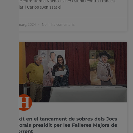
que enfrontarà a Nacho i Giner (Murla) contra Francés,
Hilari i Carlos (Benissa) el
1 març, 2024
No hi ha comentaris
Èxit en el tancament de sobres dels Jocs
Florals presidit per les Falleres Majors de
Torrent