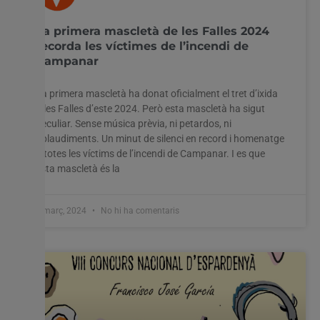
La primera mascletà de les Falles 2024
recorda les víctimes de l’incendi de
Campanar
La primera mascletà ha donat oficialment el tret d’ixida
a les Falles d’este 2024. Però esta mascletà ha sigut
peculiar. Sense música prèvia, ni petardos, ni
aplaudiments. Un minut de silenci en record i homenatge
a totes les víctims de l’incendi de Campanar. I es que
esta mascletà és la
1 març, 2024
No hi ha comentaris