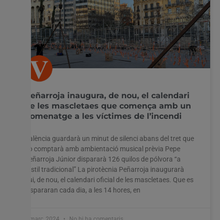
Peñarroja inaugura, de nou, el calendari
de les mascletaes que comença amb un
homenatge a les víctimes de l’incendi
València guardarà un minut de silenci abans del tret que
no comptarà amb ambientació musical prèvia Pepe
Peñarroja Júnior dispararà 126 quilos de pólvora “a
l’estil tradicional” La pirotècnia Peñarroja inaugurarà
hui, de nou, el calendari oficial de les mascletaes. Que es
dispararan cada dia, a les 14 hores, en
1 març, 2024
No hi ha comentaris