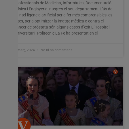
Professionals de Medicina, Informàtica, Documentació
Clínica i Enginyeria integren el nou departament L’ús de
la intel·ligència artificial per a fer més comprensibles les
altes, per a optimitzar la imatge mèdica o contra el
càncer de pròstata són alguns casos d’èxit L’Hospital
Universitari i Politècnic La Fe ha presentat en el
1 març, 2024
No hi ha comentaris