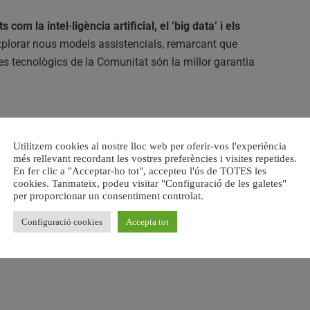
com la intel·ligència artificial, el ‘big data’ i els
explorar nous models assistencials, remarcant que
res tecnològics de la Comunitat són la millor garantia
impacte directe en pacients, organitzacions
Utilitzem cookies al nostre lloc web per oferir-vos l'experiència
més rellevant recordant les vostres preferències i visites repetides.
ió d’empreses del sector salut i tecnològic. Aquesta
En fer clic a "Acceptar-ho tot", accepteu l'ús de TOTES les
cili fins a la monitorització i desenvolupament de
cookies. Tanmateix, podeu visitar "Configuració de les galetes"
per proporcionar un consentiment controlat.
Configuració cookies
Accepta tot
très i la fragilitat física
, amb l’objectiu d’ajudar les
ivitat tant en el mercat estatal com internacional.