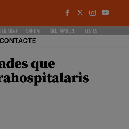
TENIMENT
SANITAT
MEDI AMBIENT
FESTES
CONTACTE
çades que
trahospitalaris