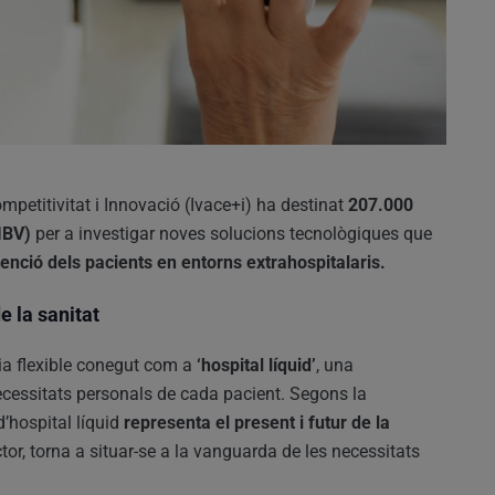
ompetitivitat i Innovació (Ivace+i) ha destinat
207.000
IBV)
per a investigar noves solucions tecnològiques que
’atenció dels pacients en entorns extrahospitalaris.
e la sanitat
ia flexible conegut com a
‘hospital líquid’
, una
cessitats personals de cada pacient. Segons la
’hospital líquid
representa el present i futur de la
or, torna a situar-se a la vanguarda de les necessitats