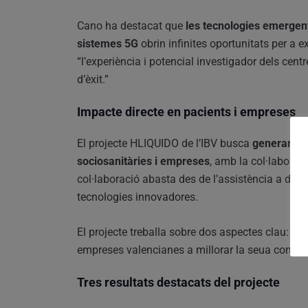
Cano ha destacat que
les tecnologies emergents 
sistemes 5G
obrin infinites oportunitats per a 
“l’experiència i potencial investigador dels cent
d’èxit.”
Impacte directe en pacients i empreses
El projecte HLIQUIDO de l’IBV busca
generar un 
sociosanitàries i empreses
, amb la col·laborac
col·laboració abasta des de l’assistència a domi
tecnologies innovadores.
El projecte treballa sobre dos aspectes clau:
l’es
empreses valencianes a millorar la seua competit
Tres resultats destacats del projecte