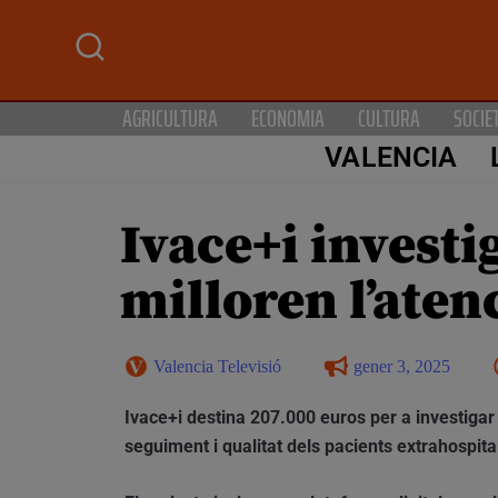
AGRICULTURA
ECONOMIA
CULTURA
SOCIE
VALENCIA
Ivace+i invest
milloren l’aten
Valencia Televisió
gener 3, 2025
Ivace+i destina 207.000 euros per a investigar
seguiment i qualitat dels pacients extrahospital