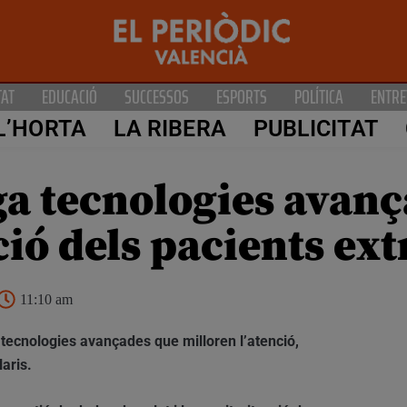
TAT
EDUCACIÓ
SUCCESSOS
ESPORTS
POLÍTICA
ENTRE
L’HORTA
LA RIBERA
PUBLICITAT
iga tecnologies avan
ció dels pacients ex
11:10 am
 tecnologies avançades que milloren l’atenció,
aris.