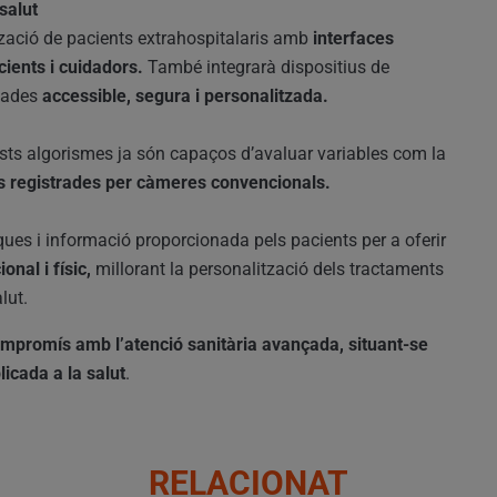
salut
zació de pacients extrahospitalaris amb
interfaces
cients i cuidadors.
També integrarà dispositius de
 dades
accessible, segura i personalitzada.
quests algorismes ja són capaços d’avaluar variables com la
s registrades per càmeres convencionals.
ues i informació proporcionada pels pacients per a oferir
nal i físic,
millorant la personalització dels tractaments
lut.
ompromís amb l’atenció sanitària avançada, situant-se
icada a la salut
.
RELACIONAT